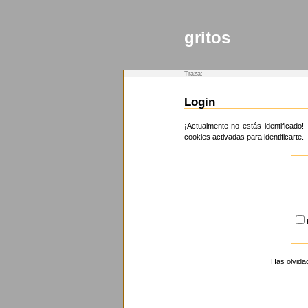
gritos
Traza:
Login
¡Actualmente no estás identificado! 
cookies activadas para identificarte.
Has olvida