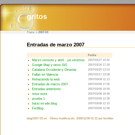
gritos
Traza:
»
2007-03
Entradas de marzo 2007
Fecha
Marzo vensoto y abril....ya veremos
2007/03/27 10:02
Google Map y otros SIG
2007/03/26 17:29
Catalana Occidente y Dinamia
2007/03/20 13:53
Fallas en Valencia
2007/03/17 23:08
Rehaciendo la web
2007/03/09 11:13
Entradas de marzo 2007
2007/03/08 17:00
Entradas anteriores
2007/03/08 16:59
nose nose
2007/03/08 16:48
prueba 1
2007/03/08 12:36
Inicio mi wiki blog
2007/03/08 12:10
FerBlog
2007/03/08 12:08
blog/2007-03.txt · Última modificación: 2008/11/08 01:22 por fervilber