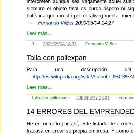
interpreten aunque sea vagamente aquel suel
siempre el objeto final es burdo áspero ni siq
holística que circuló por el talweg mental mient
—
Fernando VilBer
2009/05/04 14:27
Leer más...
R
·
2009/05/04 14:37
·
Fernando VilBer
Talla con poliexpan
Para una descripción d
http://es.wikipedia.org/wiki/Aislante_t%C3%A
Leer más...
Talla con poliexpan
·
2008/06/17 13:31
·
Fernand
14 ERRORES DEL EMPRENDE
He encontrado por ahí, este listado de errores 
fracasa en crear su propia empresa. Y como e