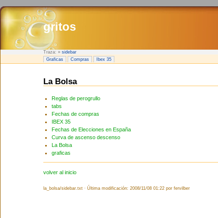
gritos
Traza:
»
sidebar
Graficas
Compras
Ibex 35
La Bolsa
Reglas de perogrullo
tabs
Fechas de compras
IBEX 35
Fechas de Elecciones en España
Curva de ascenso descenso
La Bolsa
graficas
volver al inicio
la_bolsa/sidebar.txt · Última modificación: 2008/11/08 01:22 por fervilber